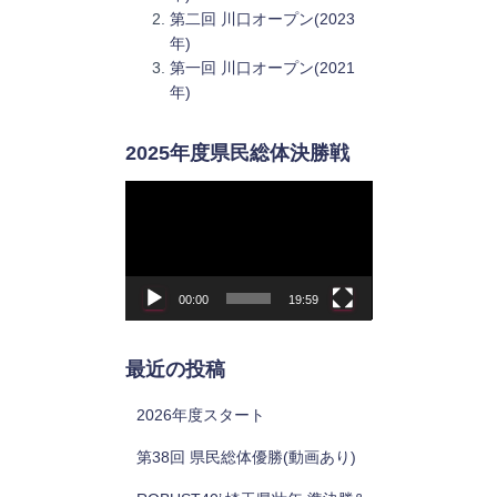
第二回 川口オープン(2023
年)
第一回 川口オープン(2021
年)
2025年度県民総体決勝戦
動
画
プ
レ
ー
00:00
19:59
ヤ
ー
最近の投稿
2026年度スタート
第38回 県民総体優勝(動画あり)