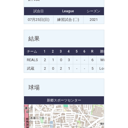
試合日
League
シーズン
07月25日(日)
練習試合 (〇)
2021
結果
チーム
1
2
3
4
5
6
R
勝敗
REALS
2
1
0
3
-
-
6
Win
武蔵
2
0
2
1
-
-
5
Loss
球場
新郷スポーツセンター