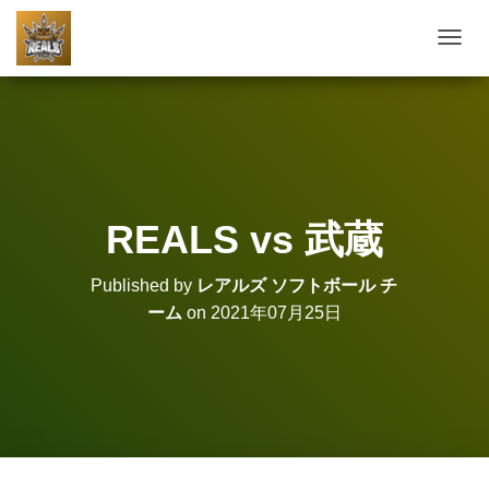
T
O
G
G
L
E
N
A
V
REALS vs 武蔵
I
G
A
Published by
レアルズ ソフトボール チ
T
ーム
on
2021年07月25日
I
O
N